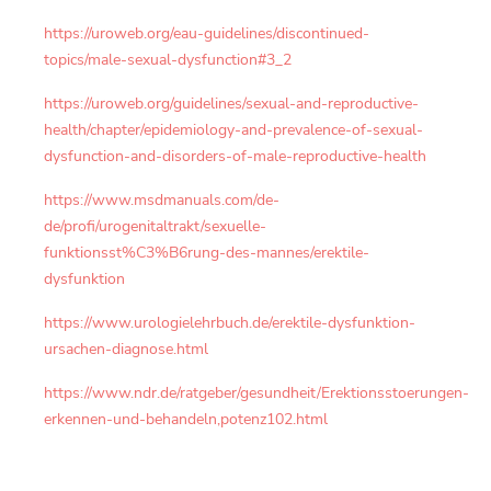
https://uroweb.org/eau-guidelines/discontinued-
topics/male-sexual-dysfunction#3_2
https://uroweb.org/guidelines/sexual-and-reproductive-
health/chapter/epidemiology-and-prevalence-of-sexual-
dysfunction-and-disorders-of-male-reproductive-health
https://www.msdmanuals.com/de-
de/profi/urogenitaltrakt/sexuelle-
funktionsst%C3%B6rung-des-mannes/erektile-
dysfunktion
https://www.urologielehrbuch.de/erektile-dysfunktion-
ursachen-diagnose.html
https://www.ndr.de/ratgeber/gesundheit/Erektionsstoerungen-
erkennen-und-behandeln,potenz102.html