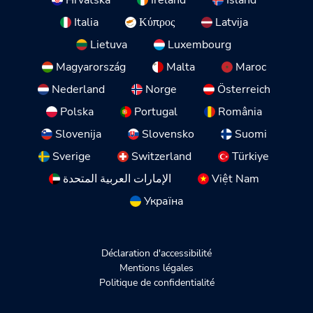
Italia
Κύπρος
Latvija
Lietuva
Luxembourg
Magyarország
Malta
Maroc
Nederland
Norge
Österreich
Polska
Portugal
România
Slovenija
Slovensko
Suomi
Sverige
Switzerland
Türkiye
الإمارات العربية المتحدة
Việt Nam
Україна
Déclaration d'accessibilité
Mentions légales
Politique de confidentialité