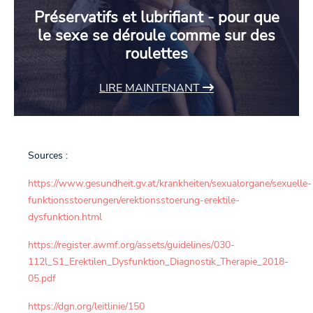
Préservatifs et lubrifiant - pour que
le sexe se déroule comme sur des
roulettes
LIRE MAINTENANT
Sources :
https://www.gesundheit.gv.at/krankheiten/sexualorgane/sexuelle-
funktionsstoerungen/erektionsstoerung-erektile-
dysfunktion.html
https://register.awmf.org/assets/guidelines/030-
112l_S1_Erektilen_Dysfunktion_Diagnostik_Therapie_2018-
05.pdf
https://dgn.org/leitlinie/150