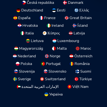
Česká republika
Danmark
Deutschland
Eesti
Ελλάς
España
France
Great Britain
Hrvatska
Ireland
Ísland
Italia
Κύπρος
Latvija
Lietuva
Luxembourg
Magyarország
Malta
Maroc
Nederland
Norge
Österreich
Polska
Portugal
România
Slovenija
Slovensko
Suomi
Sverige
Switzerland
Türkiye
الإمارات العربية المتحدة
Việt Nam
Україна