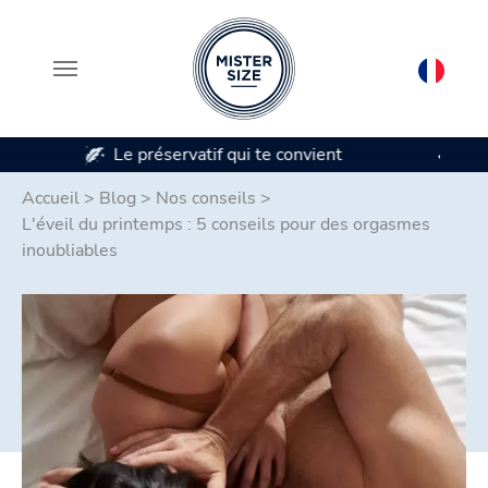
Disponible en 7 tailles de préservatifs
Aller au contenu principal
Accueil
>
Blog
>
Nos conseils
>
L'éveil du printemps : 5 conseils pour des orgasmes
inoubliables