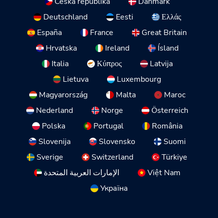
Česká republika
Danmark
Deutschland
Eesti
Ελλάς
España
France
Great Britain
Hrvatska
Ireland
Ísland
Italia
Κύπρος
Latvija
Lietuva
Luxembourg
Magyarország
Malta
Maroc
Nederland
Norge
Österreich
Polska
Portugal
România
Slovenija
Slovensko
Suomi
Sverige
Switzerland
Türkiye
الإمارات العربية المتحدة
Việt Nam
Україна