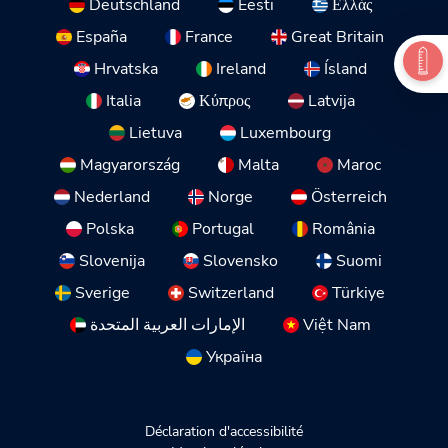
Deutschland
Eesti
Ελλάς
España
France
Great Britain
Hrvatska
Ireland
Ísland
Italia
Κύπρος
Latvija
Lietuva
Luxembourg
Magyarország
Malta
Maroc
Nederland
Norge
Österreich
Polska
Portugal
România
Slovenija
Slovensko
Suomi
Sverige
Switzerland
Türkiye
الإمارات العربية المتحدة
Việt Nam
Україна
Déclaration d'accessibilité