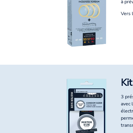
à pré
Vers 
Kit
3 pré
avec 
élect
perme
trans