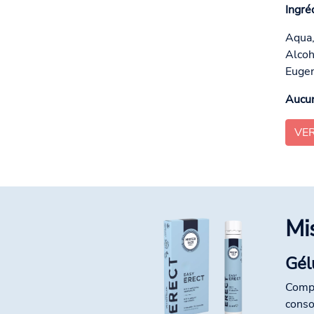
Ingré
Aqua,
Alcoh
Eugen
Aucun
VE
Mi
Gél
Compl
conso