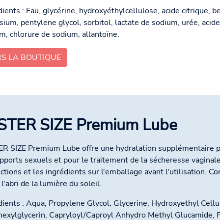
dients : Eau, glycérine, hydroxyéthylcellulose, acide citrique,
sium, pentylene glycol, sorbitol, lactate de sodium, urée, acide
m, chlorure de sodium, allantoïne.
RS LA BOUTIQUE
STER SIZE Premium Lube
R SIZE Premium Lube offre une hydratation supplémentaire p
apports sexuels et pour le traitement de la sécheresse vaginale,
uctions et les ingrédients sur l'emballage avant l'utilisation. C
 l'abri de la lumière du soleil.
dients : Aqua, Propylene Glycol, Glycerine, Hydroxyethyl Cell
hexylglycerin, Capryloyl/Caproyl Anhydro Methyl Glucamide, 