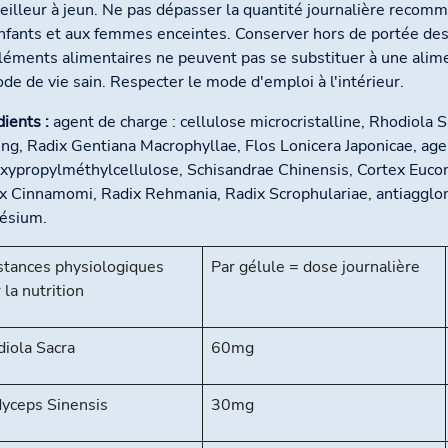
eilleur à jeun. Ne pas dépasser la quantité journalière recom
nfants et aux femmes enceintes. Conserver hors de portée des
éments alimentaires ne peuvent pas se substituer à une alimen
de de vie sain. Respecter le mode d'emploi à l'intérieur.
dients :
agent de charge : cellulose microcristalline, Rhodiola 
ng, Radix Gentiana Macrophyllae, Flos Lonicera Japonicae, age
xypropylméthylcellulose, Schisandrae Chinensis, Cortex Euco
x Cinnamomi, Radix Rehmania, Radix Scrophulariae, antiagglom
ésium.
tances physiologiques
Par gélule = dose journalière
 la nutrition
iola Sacra
60mg
yceps Sinensis
30mg