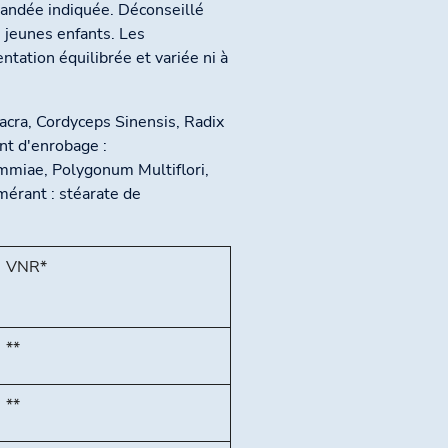
mandée indiquée. Déconseillé
 jeunes enfants. Les
tation équilibrée et variée ni à
Sacra, Cordyceps Sinensis, Radix
nt d'enrobage :
mmiae, Polygonum Multiflori,
érant : stéarate de
VNR*
**
**