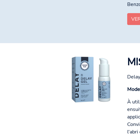
Benzo
VE
MI
Delay
Mode 
À uti
ensui
appliq
Convi
l'abri