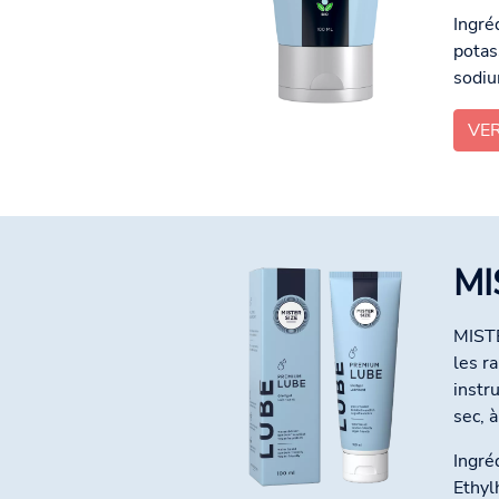
Ingré
potas
sodiu
VE
MI
MISTE
les r
instr
sec, à
Ingré
Ethyl