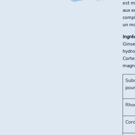
est m
aux e
compl
un mo
Ingré
Ginse
hydro
Corte
magn
Subs
pour
Rhod
Cord