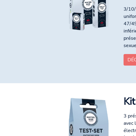
3/10/
unifo
47/49
infér
prése
sexue
DÉ
Kit
3 pré
avec 
élect