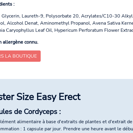
dients :
 Glycerin, Laureth-9, Polysorbate 20, Acrylates/C10-30 Alky
ol, Alcohol Denat, Aminomethyl Propanol, Avena Sativa Kernel 
ia Caryophyllus Leaf Oil, Hypericum Perforatum Flower Extrac
 allergène connu.
RS LA BOUTIQUE
ster Size Easy Erect
ules de Cordyceps :
ément alimentaire à base d'extraits de plantes et d'extrait 
mmation : 1 capsule par jour. Prendre une heure avant le début 