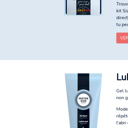
Trouv
kit S
direc
tu peu
VE
Lu
Gel l
non g
Mode 
répét
l'abri