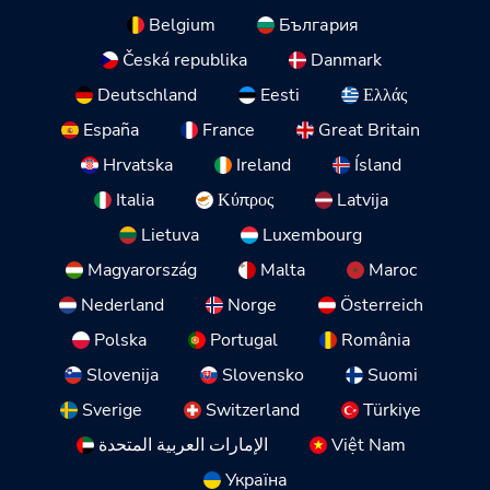
Belgium
България
Česká republika
Danmark
Deutschland
Eesti
Ελλάς
España
France
Great Britain
Hrvatska
Ireland
Ísland
Italia
Κύπρος
Latvija
Lietuva
Luxembourg
Magyarország
Malta
Maroc
Nederland
Norge
Österreich
Polska
Portugal
România
Slovenija
Slovensko
Suomi
Sverige
Switzerland
Türkiye
الإمارات العربية المتحدة
Việt Nam
Україна