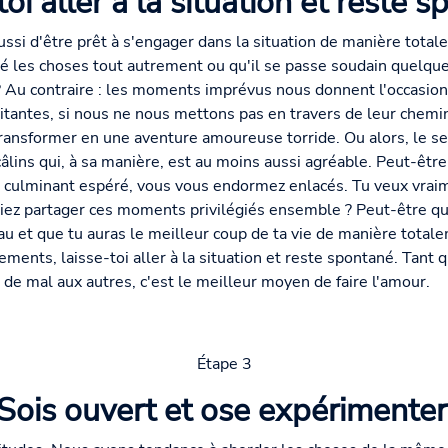
oi aller à la situation et reste 
ssi d'être prêt à s'engager dans la situation de manière total
iné les choses tout autrement ou qu'il se passe soudain quelqu
 ? Au contraire : les moments imprévus nous donnent l'occasion
itantes, si nous ne nous mettons pas en travers de leur chemi
transformer en une aventure amoureuse torride. Ou alors, le 
âlins qui, à sa manière, est au moins aussi agréable. Peut-êt
nt culminant espéré, vous vous endormez enlacés. Tu veux vraim
ssiez partager ces moments privilégiés ensemble ? Peut-être qu
u et que tu auras le meilleur coup de ta vie de manière tota
ents, laisse-toi aller à la situation et reste spontané. Tant q
s de mal aux autres, c'est le meilleur moyen de faire l'amour.
Étape 3
Sois ouvert et ose expérimenter