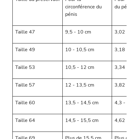
circonférence du
du pénis
pénis
Taille 47
9,5 - 10 cm
3,02 - 3,1
Taille 49
10 - 10,5 cm
3,18 - 3,3
Taille 53
10,5 - 12 cm
3,34 - 3,8
Taille 57
12 - 13,5 cm
3,82 - 4,3
Taille 60
13,5 - 14,5 cm
4,3 - 4,62
Taille 64
14,5 - 15,5 cm
4,62 - 4,9
Taille 69
Plus de 15,5 cm
Plus de 4,