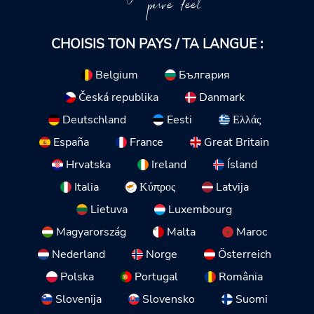
pure feel
CHOISIS TON PAYS / TA LANGUE :
Belgium
България
Česká republika
Danmark
Deutschland
Eesti
Ελλάς
España
France
Great Britain
Hrvatska
Ireland
Ísland
Italia
Κύπρος
Latvija
Lietuva
Luxembourg
Magyarország
Malta
Maroc
Nederland
Norge
Österreich
Polska
Portugal
România
Slovenija
Slovensko
Suomi