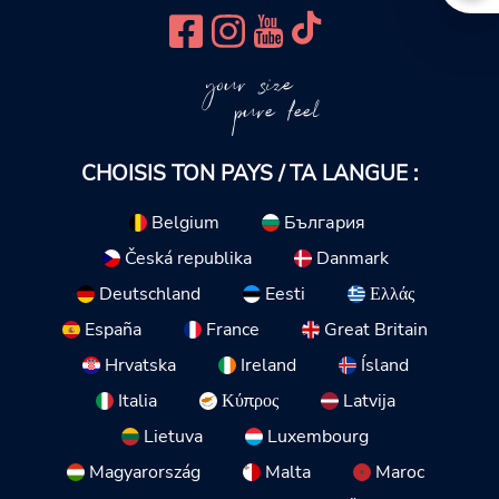
your size
pure feel
CHOISIS TON PAYS / TA LANGUE :
Belgium
България
Česká republika
Danmark
Deutschland
Eesti
Ελλάς
España
France
Great Britain
Hrvatska
Ireland
Ísland
Italia
Κύπρος
Latvija
Lietuva
Luxembourg
Magyarország
Malta
Maroc