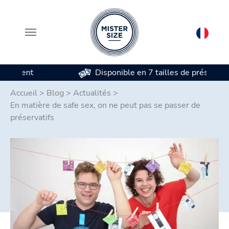
Disponible en 7 tailles de préservatifs
Aller au contenu principal
Accueil
>
Blog
>
Actualités
>
En matière de safe sex, on ne peut pas se passer de
préservatifs