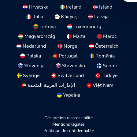
Hrvatska
Ireland
Ísland
Italia
Κύπρος
Latvija
Lietuva
Luxembourg
Magyarország
Malta
Maroc
Nederland
Norge
Österreich
Polska
Portugal
România
Slovenija
Slovensko
Suomi
Sverige
Switzerland
Türkiye
الإمارات العربية المتحدة
Việt Nam
Україна
Déclaration d'accessibilité
Mentions légales
Politique de confidentialité