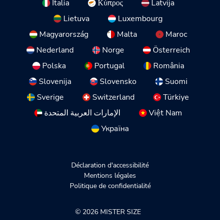
Italia
Κύπρος
Latvija
Lietuva
Luxembourg
Magyarország
Malta
Maroc
Nederland
Norge
Österreich
Polska
Portugal
România
Slovenija
Slovensko
Suomi
Sverige
Switzerland
Türkiye
الإمارات العربية المتحدة
Việt Nam
Україна
Déclaration d'accessibilité
Mentions légales
Politique de confidentialité
© 2026 MISTER SIZE