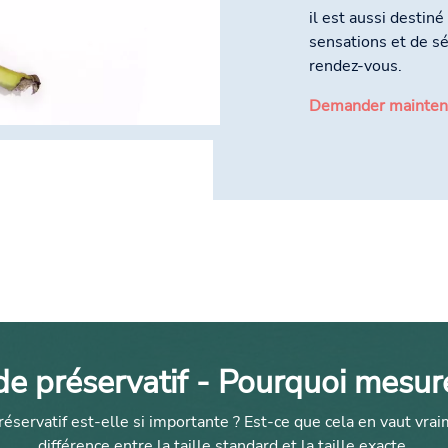
il est aussi destin
sensations et de sé
rendez-vous.
Demander maintena
de préservatif - Pourquoi mesure
préservatif est-elle si importante ? Est-ce que cela en vaut vraim
différence entre la taille standard et la taille exacte.