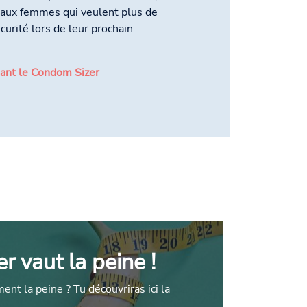
é aux femmes qui veulent plus de
curité lors de leur prochain
nt le Condom Sizer
r vaut la peine !
ent la peine ? Tu découvriras ici la