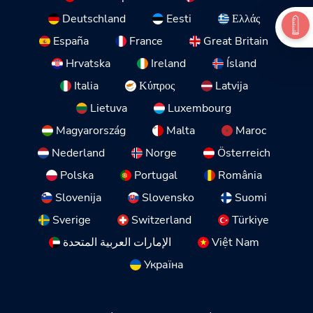
Deutschland
Eesti
Ελλάς
España
France
Great Britain
Hrvatska
Ireland
Ísland
Italia
Κύπρος
Latvija
Lietuva
Luxembourg
Magyarország
Malta
Maroc
Nederland
Norge
Österreich
Polska
Portugal
România
Slovenija
Slovensko
Suomi
Sverige
Switzerland
Türkiye
الإمارات العربية المتحدة
Việt Nam
Україна