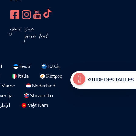
your size
pure feel
d
Eesti
Ελλάς
d
Italia
Κύπρος
GUIDE DES TAILLES
Maroc
Nederland
venija
Slovensko
الإمار
Việt Nam