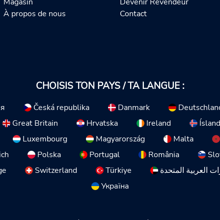
Magasin
Devenir Revendeur
À propos de nous
Contact
CHOISIS TON PAYS / TA LANGUE :
ия
Česká republika
Danmark
Deutschlan
Great Britain
Hrvatska
Ireland
Íslan
Luxembourg
Magyarország
Malta
ich
Polska
Portugal
România
Slo
ge
Switzerland
Türkiye
ات العربية المتحدة
Україна