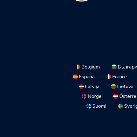
Belgium
Българ
España
France
Latvija
Lietuva
Norge
Österre
Suomi
Sveri