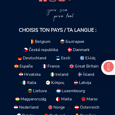
your size
pure feel
CHOISIS TON PAYS / TA LANGUE :
Belgium
България
Česká republika
Danmark
Deutschland
Eesti
Ελλάς
España
France
Great Britain
Hrvatska
Ireland
Ísland
Italia
Κύπρος
Latvija
Lietuva
Luxembourg
Magyarország
Malta
Maroc
Nederland
Norge
Österreich